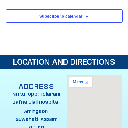
i
s
e
Subscribe to calendar
w
s
N
LOCATION AND DIRECTIONS
a
v
ADDRESS
i
NH 31, Opp: Tolaram
g
Bafna Civil Hospital,
a
Amingaon,
Guwahati, Assam
t
781031