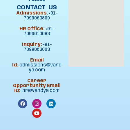
CONTACT US
i
Admissions
:
+91-
7099063809
o
HR Office:
+91-
7099010083
n
Inquiry:
+91-
7099063803
Email
Id:
admissions@vand
ya.com
Career
Opportunity Email
ID:
hr@vandya.com